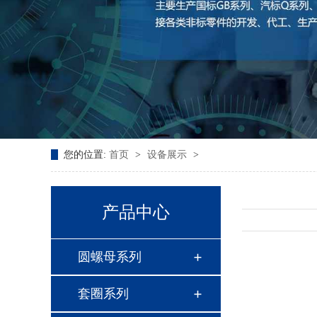
您的位置:
首页
>
设备展示
>
产品中心
圆螺母系列
套圈系列