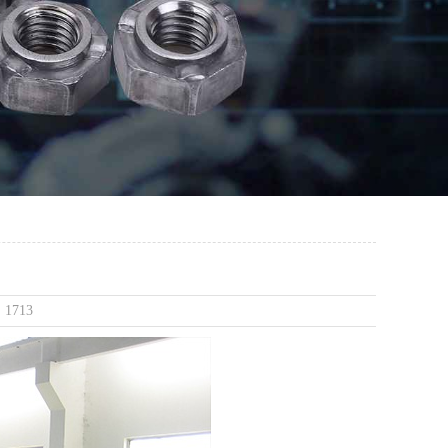
：1713