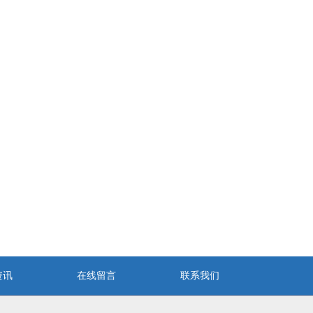
资讯
在线留言
联系我们