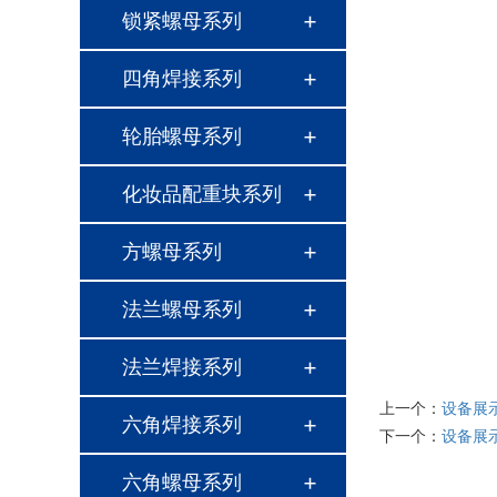
锁紧螺母系列
四角焊接系列
轮胎螺母系列
化妆品配重块系列
方螺母系列
法兰螺母系列
法兰焊接系列
上一个：
设备展
六角焊接系列
下一个：
设备展
六角螺母系列